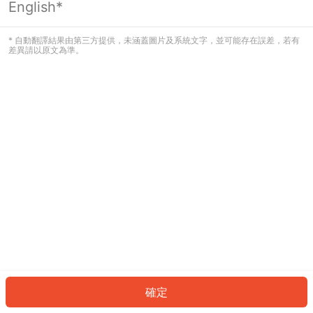
English*
發生錯誤！請登入並再試一次或回到主
頁。
* 自動翻譯結果由第三方提供，未涵蓋圖片及系統文字，並可能存在誤差，若有
差異請以原文為準。
登入
返回首頁
確定
ID: 330793e2ba3-a604-421d-bc0b-3eb0ae913e0f