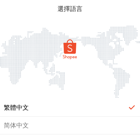
選擇語言
繁體中文
简体中文
頁面無法顯示