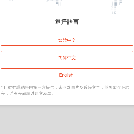
頁面無法顯示
選擇語言
發生錯誤！請登入並再試一次或回到主頁。
繁體中文
登入
简体中文
返回首頁
English*
* 自動翻譯結果由第三方提供，未涵蓋圖片及系統文字，並可能存在誤
差，若有差異請以原文為準。