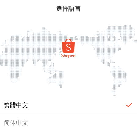
選擇語言
繁體中文
简体中文
頁面無法顯示