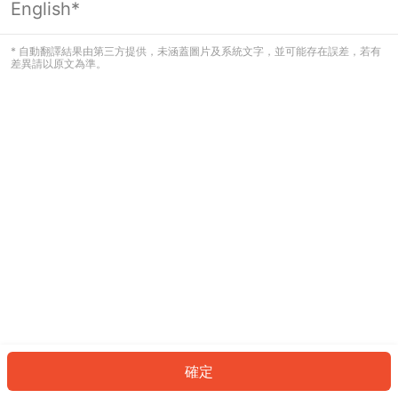
English*
發生錯誤！請登入並再試一次或回到主
頁。
* 自動翻譯結果由第三方提供，未涵蓋圖片及系統文字，並可能存在誤差，若有
差異請以原文為準。
登入
返回首頁
確定
ID: 42392d1cc42-bcad-471f-845b-7b72c5a92f75