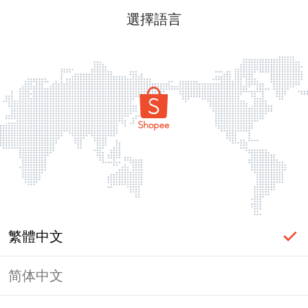
選擇語言
繁體中文
简体中文
頁面無法顯示