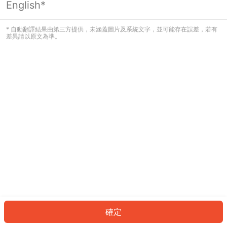
English*
發生錯誤！請登入並再試一次或回到主
頁。
* 自動翻譯結果由第三方提供，未涵蓋圖片及系統文字，並可能存在誤差，若有
差異請以原文為準。
登入
返回首頁
確定
ID: 46514e2a39d-320c-4fb0-a70c-0be1c731357c