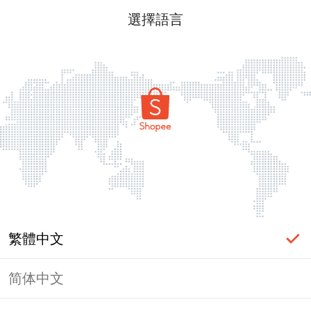
選擇語言
繁體中文
简体中文
頁面無法顯示