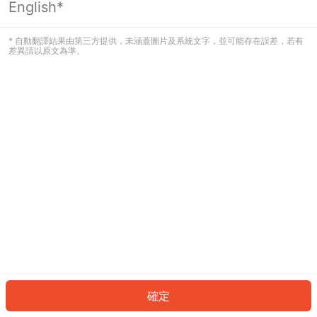
English*
發生錯誤！請登入並再試一次或回到主
頁。
* 自動翻譯結果由第三方提供，未涵蓋圖片及系統文字，並可能存在誤差，若有
差異請以原文為準。
登入
返回首頁
確定
ID: 328885dba29-f80f-49f4-adcc-c3c87ec142f8