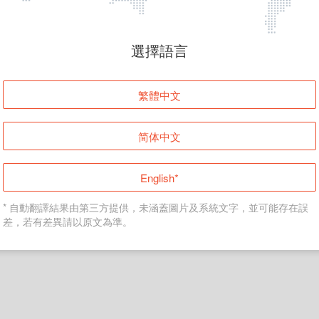
頁面無法顯示
選擇語言
發生錯誤！請登入並再試一次或回到主頁。
繁體中文
登入
简体中文
返回首頁
English*
* 自動翻譯結果由第三方提供，未涵蓋圖片及系統文字，並可能存在誤
差，若有差異請以原文為準。