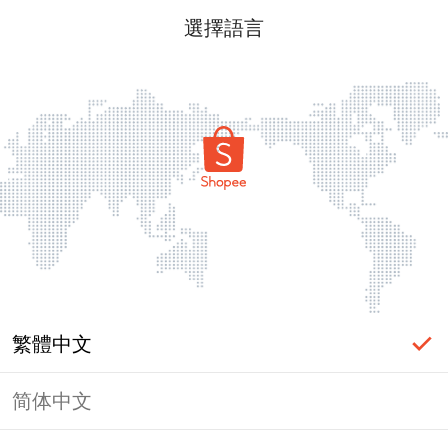
選擇語言
繁體中文
简体中文
頁面無法顯示