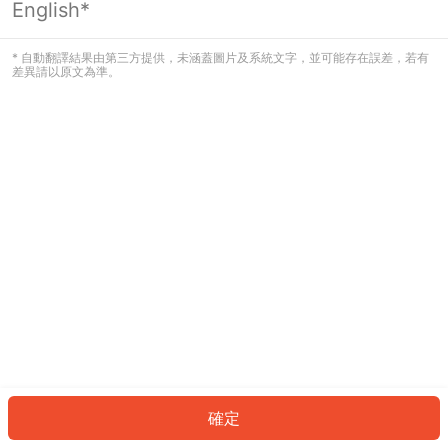
English*
發生錯誤！請登入並再試一次或回到主
頁。
* 自動翻譯結果由第三方提供，未涵蓋圖片及系統文字，並可能存在誤差，若有
差異請以原文為準。
登入
返回首頁
確定
ID: 115e5e30d4f-3c21-42e1-9fe1-d398c477a520