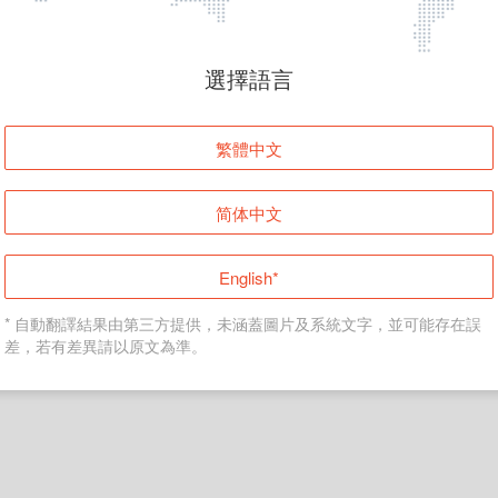
頁面無法顯示
選擇語言
發生錯誤！請登入並再試一次或回到主頁。
繁體中文
登入
简体中文
返回首頁
English*
* 自動翻譯結果由第三方提供，未涵蓋圖片及系統文字，並可能存在誤
差，若有差異請以原文為準。