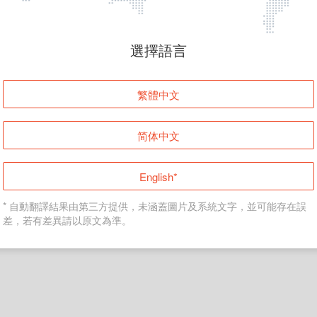
頁面無法顯示
選擇語言
發生錯誤！請登入並再試一次或回到主頁。
繁體中文
登入
简体中文
返回首頁
English*
* 自動翻譯結果由第三方提供，未涵蓋圖片及系統文字，並可能存在誤
差，若有差異請以原文為準。