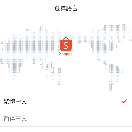
選擇語言
繁體中文
简体中文
頁面無法顯示