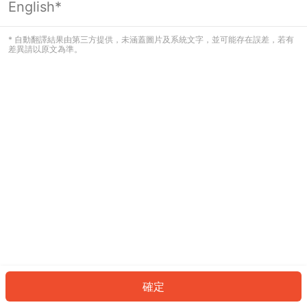
English*
發生錯誤！請登入並再試一次或回到主
頁。
* 自動翻譯結果由第三方提供，未涵蓋圖片及系統文字，並可能存在誤差，若有
差異請以原文為準。
登入
返回首頁
確定
ID: 8660725367f-0ad0-4e29-a1ff-4d8199113003