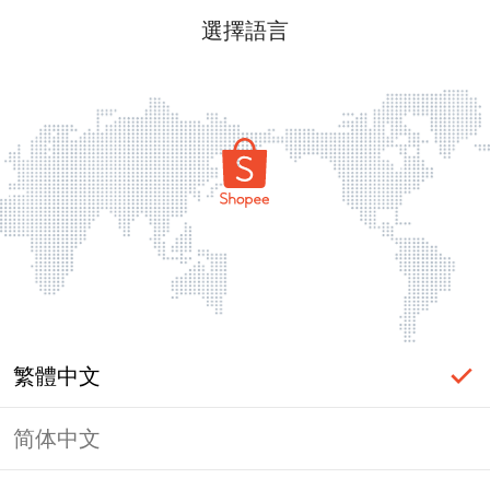
選擇語言
繁體中文
简体中文
頁面無法顯示