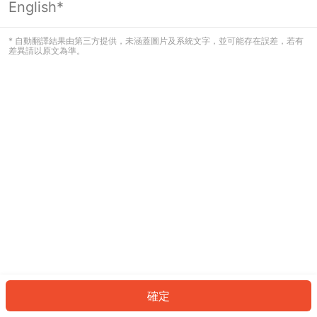
English*
發生錯誤！請登入並再試一次或回到主
頁。
* 自動翻譯結果由第三方提供，未涵蓋圖片及系統文字，並可能存在誤差，若有
差異請以原文為準。
登入
返回首頁
確定
ID: 99498eaa101-bb78-4c2e-ade1-9dbd4cc84db1