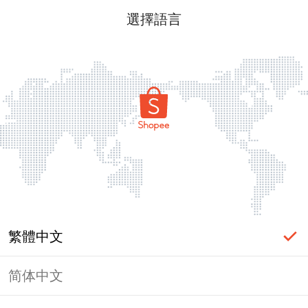
選擇語言
繁體中文
简体中文
頁面無法顯示