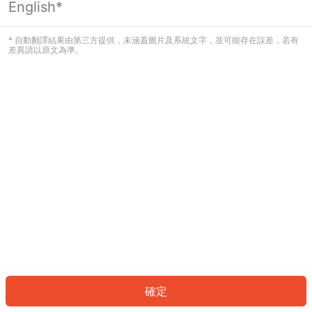
English*
發生錯誤！請登入並再試一次或回到主
頁。
* 自動翻譯結果由第三方提供，未涵蓋圖片及系統文字，並可能存在誤差，若有
差異請以原文為準。
登入
返回首頁
確定
ID: 4272c0632bd-f6cb-4840-9fee-bf2b75f915e9