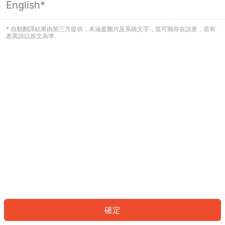
English*
發生錯誤！請登入並再試一次或回到主
頁。
* 自動翻譯結果由第三方提供，未涵蓋圖片及系統文字，並可能存在誤差，若有
差異請以原文為準。
登入
返回首頁
確定
ID: 602b7555fe-9b0a-4094-b4f8-162773ddfdeb