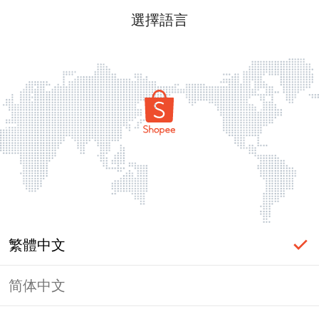
選擇語言
繁體中文
简体中文
頁面無法顯示