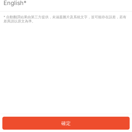
English*
發生錯誤！請登入並再試一次或回到主
頁。
* 自動翻譯結果由第三方提供，未涵蓋圖片及系統文字，並可能存在誤差，若有
差異請以原文為準。
登入
返回首頁
確定
ID: 194a922a3e1-cd24-43b9-a1b1-ff1c87cdfe66