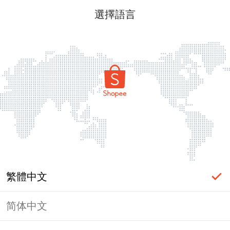
選擇語言
繁體中文
简体中文
頁面無法顯示