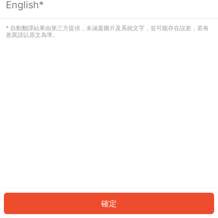
English*
發生錯誤！請登入並再試一次或回到主
頁。
* 自動翻譯結果由第三方提供，未涵蓋圖片及系統文字，並可能存在誤差，若有
差異請以原文為準。
登入
返回首頁
確定
ID: 1278448af9b-8827-4278-9e85-75201f158798