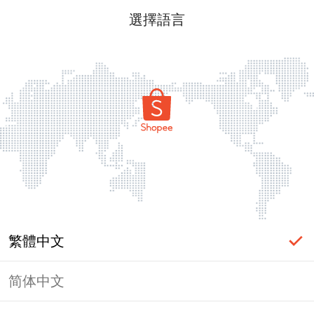
選擇語言
繁體中文
简体中文
頁面無法顯示