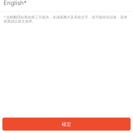
English*
發生錯誤！請登入並再試一次或回到主
頁。
* 自動翻譯結果由第三方提供，未涵蓋圖片及系統文字，並可能存在誤差，若有
差異請以原文為準。
登入
返回首頁
確定
ID: 416dd9548a9-0454-4199-af92-0372a043e193