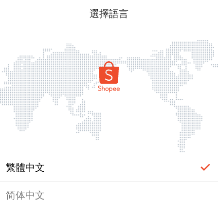
選擇語言
繁體中文
简体中文
頁面無法顯示