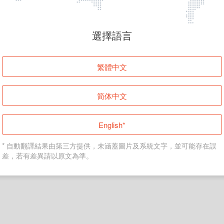
頁面無法顯示
選擇語言
發生錯誤！請登入並再試一次或回到主頁。
繁體中文
登入
简体中文
返回首頁
English*
* 自動翻譯結果由第三方提供，未涵蓋圖片及系統文字，並可能存在誤
差，若有差異請以原文為準。