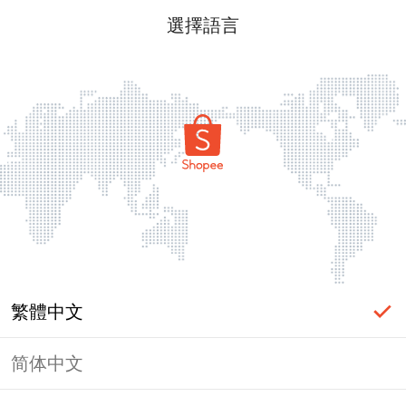
選擇語言
繁體中文
简体中文
頁面無法顯示