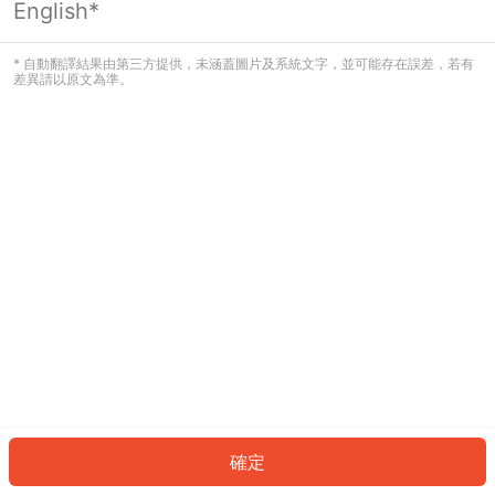
English*
發生錯誤！請登入並再試一次或回到主
頁。
* 自動翻譯結果由第三方提供，未涵蓋圖片及系統文字，並可能存在誤差，若有
差異請以原文為準。
登入
返回首頁
確定
ID: 831cb161fe3-904d-45fd-a488-e9006381a1a9