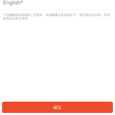
English*
發生錯誤！請登入並再試一次或回到主
頁。
* 自動翻譯結果由第三方提供，未涵蓋圖片及系統文字，並可能存在誤差，若有
差異請以原文為準。
登入
返回首頁
確定
ID: 548b11e0dec-5661-4f46-8a00-e395833b7f4c