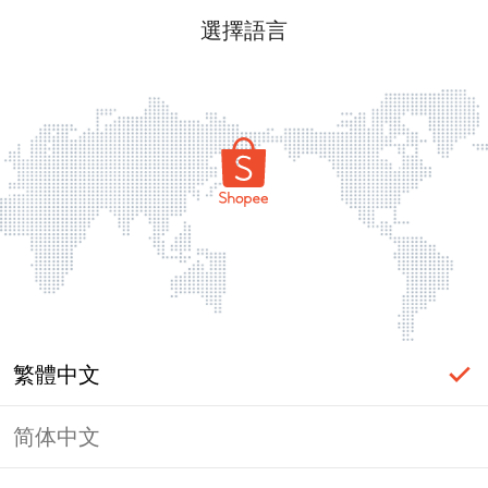
選擇語言
繁體中文
简体中文
頁面無法顯示