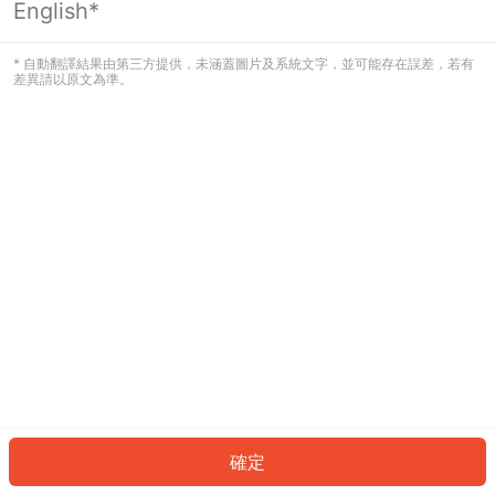
English*
發生錯誤！請登入並再試一次或回到主
頁。
* 自動翻譯結果由第三方提供，未涵蓋圖片及系統文字，並可能存在誤差，若有
差異請以原文為準。
登入
返回首頁
確定
ID: 690a8e13928-a258-4e42-a607-317077e1e59a