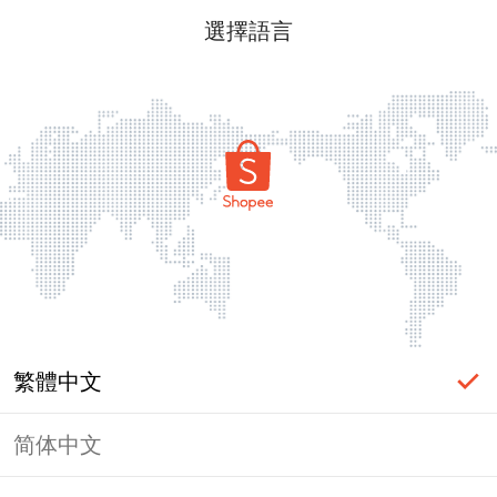
選擇語言
繁體中文
简体中文
頁面無法顯示