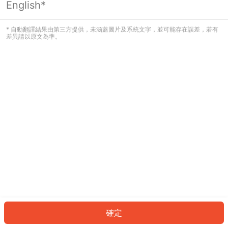
English*
發生錯誤！請登入並再試一次或回到主
頁。
* 自動翻譯結果由第三方提供，未涵蓋圖片及系統文字，並可能存在誤差，若有
差異請以原文為準。
登入
返回首頁
確定
ID: 171ef2c449c-53ba-4794-ac03-a8131898c59f