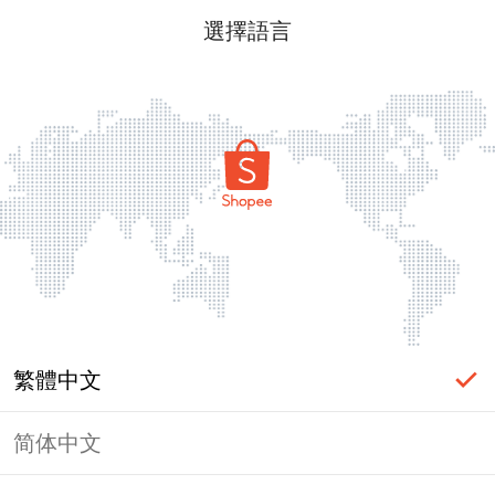
選擇語言
繁體中文
简体中文
頁面無法顯示