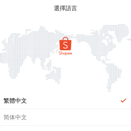
選擇語言
繁體中文
简体中文
頁面無法顯示