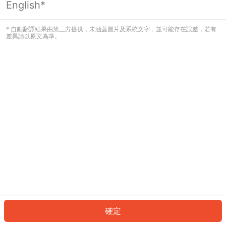
English*
發生錯誤！請登入並再試一次或回到主
頁。
* 自動翻譯結果由第三方提供，未涵蓋圖片及系統文字，並可能存在誤差，若有
差異請以原文為準。
登入
返回首頁
確定
ID: 426a65a3b4e-0e98-47c4-9805-828131cefbd2