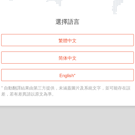
頁面無法顯示
選擇語言
發生錯誤！請登入並再試一次或回到主頁。
繁體中文
登入
简体中文
返回首頁
English*
* 自動翻譯結果由第三方提供，未涵蓋圖片及系統文字，並可能存在誤
差，若有差異請以原文為準。