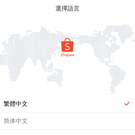
選擇語言
繁體中文
简体中文
頁面無法顯示