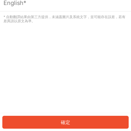
English*
發生錯誤！請登入並再試一次或回到主
頁。
* 自動翻譯結果由第三方提供，未涵蓋圖片及系統文字，並可能存在誤差，若有
差異請以原文為準。
登入
返回首頁
確定
ID: 4004245c1bc-2ec4-4f58-a70c-5f84f1c4de85