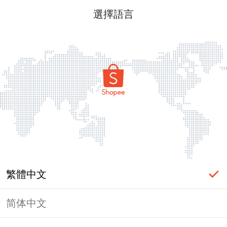
選擇語言
繁體中文
简体中文
頁面無法顯示