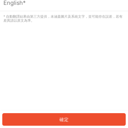
English*
發生錯誤！請登入並再試一次或回到主
頁。
* 自動翻譯結果由第三方提供，未涵蓋圖片及系統文字，並可能存在誤差，若有
差異請以原文為準。
登入
返回首頁
確定
ID: 475b09cac22-3861-45eb-8c4b-6d27c3effb54