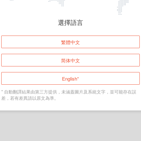
頁面無法顯示
選擇語言
發生錯誤！請登入並再試一次或回到主頁。
繁體中文
登入
简体中文
返回首頁
English*
* 自動翻譯結果由第三方提供，未涵蓋圖片及系統文字，並可能存在誤
差，若有差異請以原文為準。