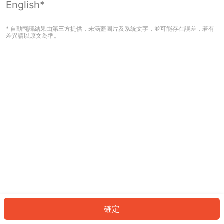
English*
發生錯誤！請登入並再試一次或回到主
頁。
* 自動翻譯結果由第三方提供，未涵蓋圖片及系統文字，並可能存在誤差，若有
差異請以原文為準。
登入
返回首頁
確定
ID: 121ba231b3e-98b0-430c-9696-2adb3089db24