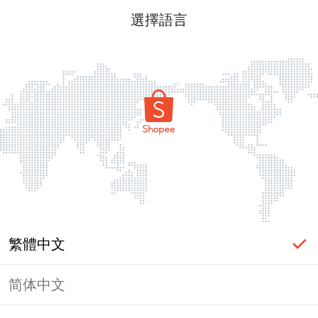
選擇語言
繁體中文
简体中文
頁面無法顯示