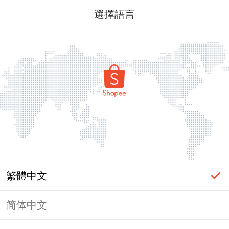
選擇語言
繁體中文
简体中文
頁面無法顯示