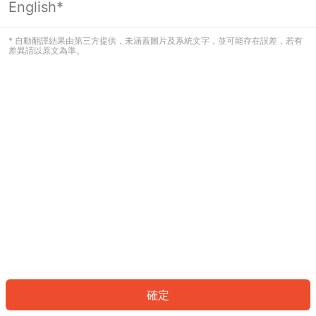
English*
發生錯誤！請登入並再試一次或回到主
頁。
* 自動翻譯結果由第三方提供，未涵蓋圖片及系統文字，並可能存在誤差，若有
差異請以原文為準。
登入
返回首頁
確定
ID: 4967357a5e1-ad37-4157-9c45-9309c35cee6e