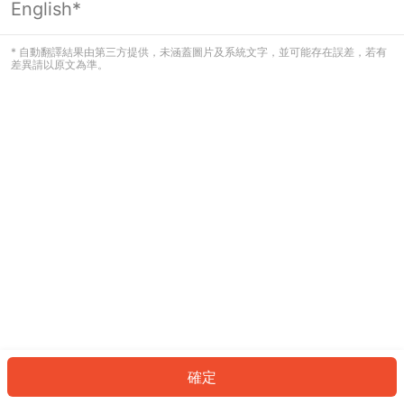
English*
發生錯誤！請登入並再試一次或回到主
頁。
* 自動翻譯結果由第三方提供，未涵蓋圖片及系統文字，並可能存在誤差，若有
差異請以原文為準。
登入
返回首頁
確定
ID: 42486a770e1-7b8f-443d-bce3-0ced4d055f06