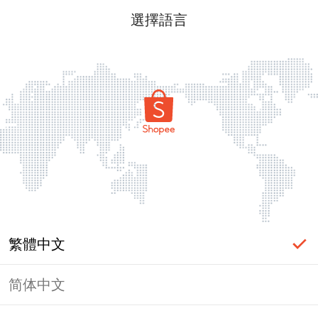
選擇語言
繁體中文
简体中文
頁面無法顯示