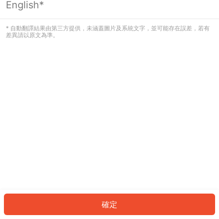
English*
發生錯誤！請登入並再試一次或回到主
頁。
* 自動翻譯結果由第三方提供，未涵蓋圖片及系統文字，並可能存在誤差，若有
差異請以原文為準。
登入
返回首頁
確定
ID: 965adea7da4-c88e-4e5d-ad05-530c01bac1b5