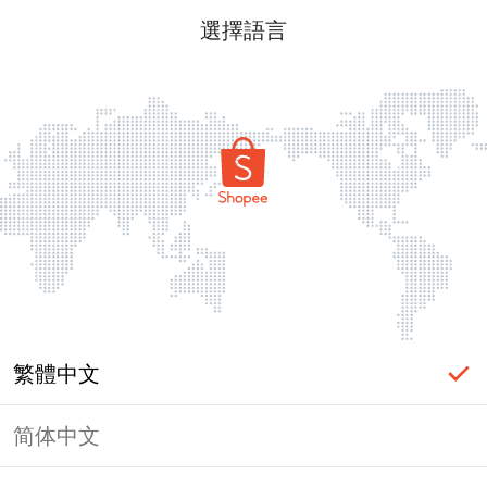
選擇語言
繁體中文
简体中文
頁面無法顯示