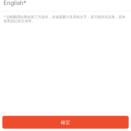
English*
發生錯誤！請登入並再試一次或回到主
頁。
* 自動翻譯結果由第三方提供，未涵蓋圖片及系統文字，並可能存在誤差，若有
差異請以原文為準。
登入
返回首頁
確定
ID: 972ba9d6450-e9d1-4980-83cd-eb4b159b9199