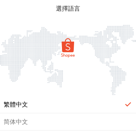
選擇語言
繁體中文
简体中文
頁面無法顯示