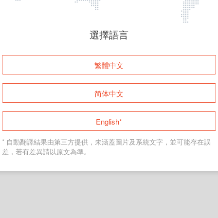
頁面無法顯示
選擇語言
發生錯誤！請登入並再試一次或回到主頁。
繁體中文
登入
简体中文
返回首頁
English*
* 自動翻譯結果由第三方提供，未涵蓋圖片及系統文字，並可能存在誤
差，若有差異請以原文為準。