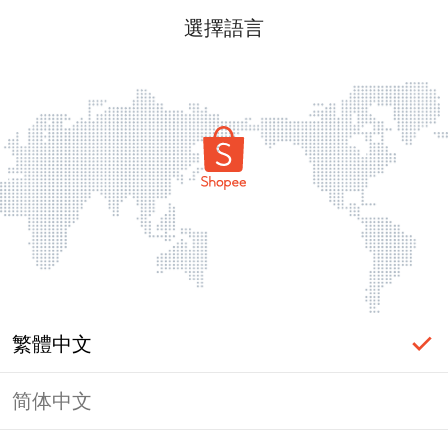
選擇語言
繁體中文
简体中文
頁面無法顯示