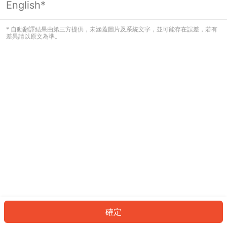
English*
發生錯誤！請登入並再試一次或回到主
頁。
* 自動翻譯結果由第三方提供，未涵蓋圖片及系統文字，並可能存在誤差，若有
差異請以原文為準。
登入
返回首頁
確定
ID: 7034ad3ada9-e52d-4019-b46f-62e1c5971bf1