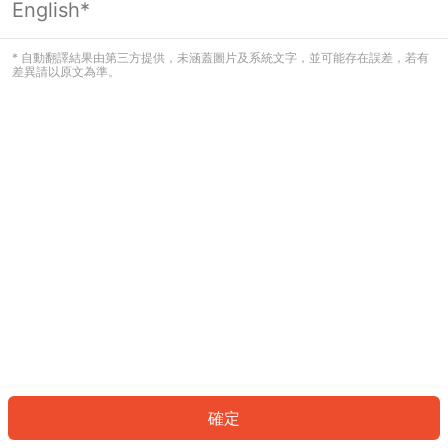
English*
發生錯誤！請登入並再試一次或回到主
頁。
* 自動翻譯結果由第三方提供，未涵蓋圖片及系統文字，並可能存在誤差，若有
差異請以原文為準。
登入
返回首頁
確定
ID: 219f6f9c70b-139b-451c-b9b9-109e9ccec94b