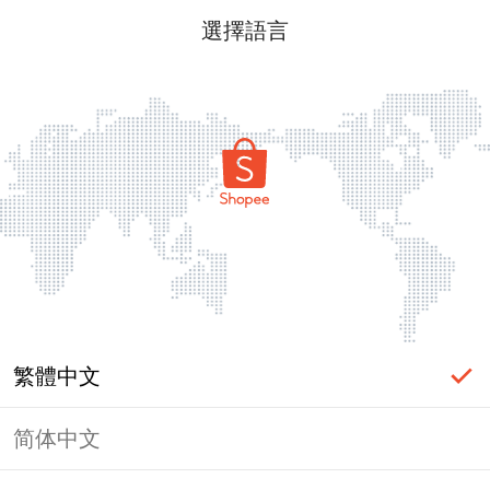
選擇語言
繁體中文
简体中文
頁面無法顯示