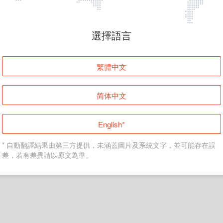
頁面無法顯示
選擇語言
發生錯誤！請登入並再試一次或回到主頁。
繁體中文
登入
简体中文
返回首頁
English*
* 自動翻譯結果由第三方提供，未涵蓋圖片及系統文字，並可能存在誤
差，若有差異請以原文為準。