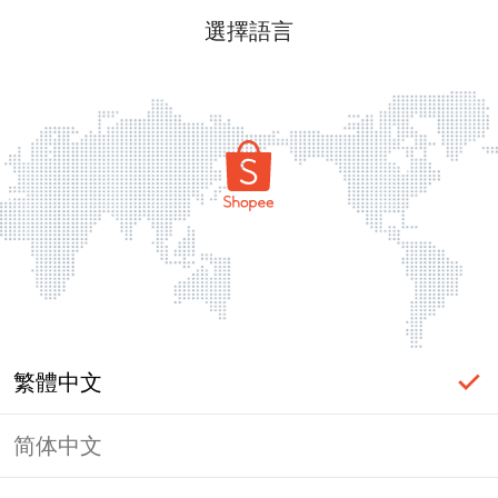
選擇語言
繁體中文
简体中文
頁面無法顯示