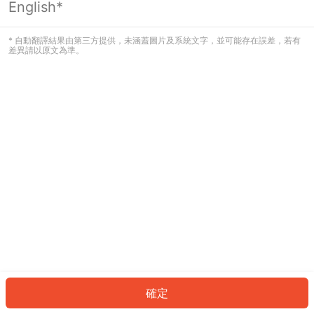
English*
發生錯誤！請登入並再試一次或回到主
頁。
* 自動翻譯結果由第三方提供，未涵蓋圖片及系統文字，並可能存在誤差，若有
差異請以原文為準。
登入
返回首頁
確定
ID: 6244b22a2ef-89d9-4893-9e98-e03b05c2c78f