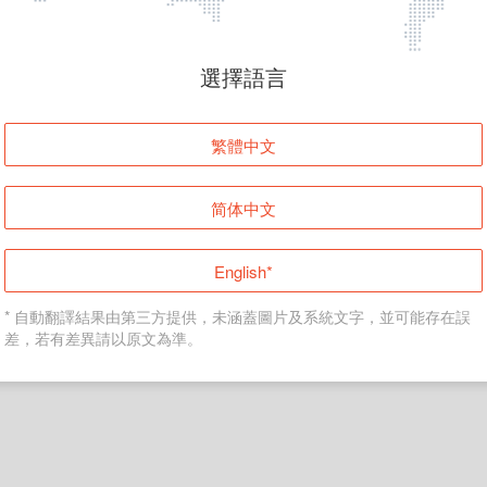
頁面無法顯示
選擇語言
發生錯誤！請登入並再試一次或回到主頁。
繁體中文
登入
简体中文
返回首頁
English*
* 自動翻譯結果由第三方提供，未涵蓋圖片及系統文字，並可能存在誤
差，若有差異請以原文為準。