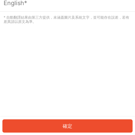
English*
發生錯誤！請登入並再試一次或回到主
頁。
* 自動翻譯結果由第三方提供，未涵蓋圖片及系統文字，並可能存在誤差，若有
差異請以原文為準。
登入
返回首頁
確定
ID: 7194f414382-a86e-4c1a-a90b-a34e3ebddde1