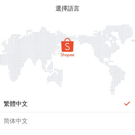
選擇語言
繁體中文
简体中文
頁面無法顯示