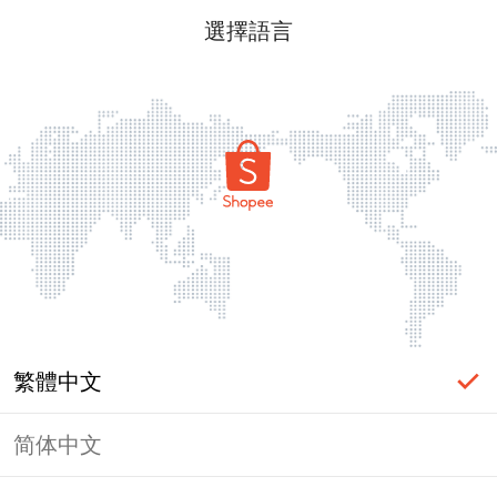
選擇語言
繁體中文
简体中文
頁面無法顯示