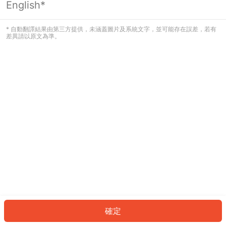
English*
發生錯誤！請登入並再試一次或回到主
頁。
* 自動翻譯結果由第三方提供，未涵蓋圖片及系統文字，並可能存在誤差，若有
差異請以原文為準。
登入
返回首頁
確定
ID: 318d13774f4-655f-4531-8c26-0a71d7c4d186