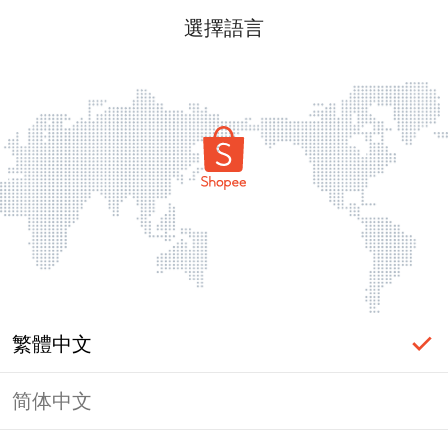
選擇語言
繁體中文
简体中文
頁面無法顯示