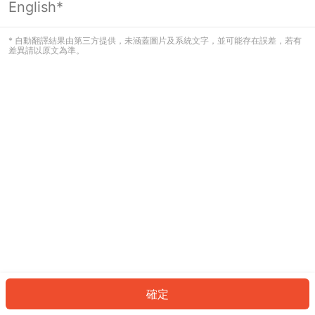
English*
發生錯誤！請登入並再試一次或回到主
頁。
* 自動翻譯結果由第三方提供，未涵蓋圖片及系統文字，並可能存在誤差，若有
差異請以原文為準。
登入
返回首頁
確定
ID: 616f47da015-8749-4808-860f-781cc5e6bb01