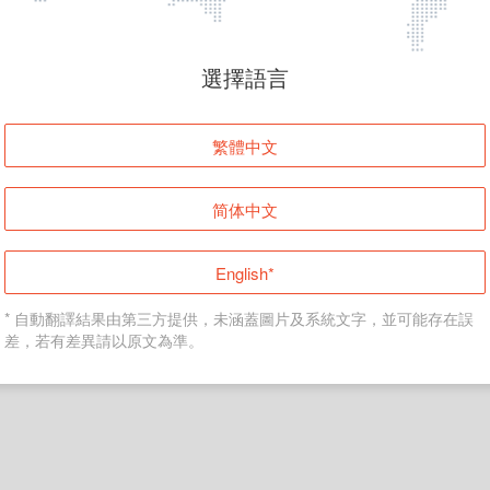
頁面無法顯示
選擇語言
發生錯誤！請登入並再試一次或回到主頁。
繁體中文
登入
简体中文
返回首頁
English*
* 自動翻譯結果由第三方提供，未涵蓋圖片及系統文字，並可能存在誤
差，若有差異請以原文為準。