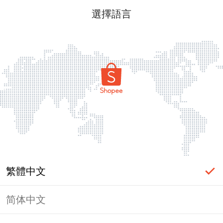
選擇語言
繁體中文
简体中文
頁面無法顯示