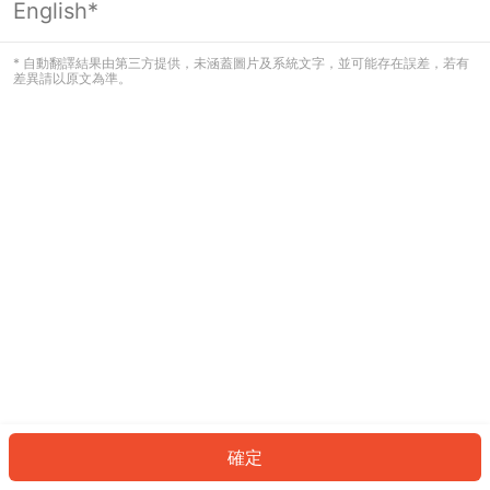
English*
發生錯誤！請登入並再試一次或回到主
頁。
* 自動翻譯結果由第三方提供，未涵蓋圖片及系統文字，並可能存在誤差，若有
差異請以原文為準。
登入
返回首頁
確定
ID: 2640b037500-1db8-40d8-a3e3-942e6c6f8679