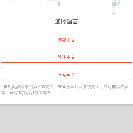
頁面無法顯示
選擇語言
發生錯誤！請登入並再試一次或回到主頁。
繁體中文
登入
简体中文
返回首頁
English*
* 自動翻譯結果由第三方提供，未涵蓋圖片及系統文字，並可能存在誤
差，若有差異請以原文為準。