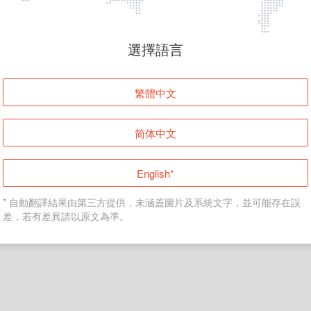
頁面無法顯示
選擇語言
發生錯誤！請登入並再試一次或回到主頁。
繁體中文
登入
简体中文
返回首頁
English*
* 自動翻譯結果由第三方提供，未涵蓋圖片及系統文字，並可能存在誤
差，若有差異請以原文為準。