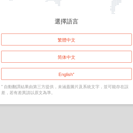
頁面無法顯示
選擇語言
發生錯誤！請登入並再試一次或回到主頁。
繁體中文
登入
简体中文
返回首頁
English*
* 自動翻譯結果由第三方提供，未涵蓋圖片及系統文字，並可能存在誤
差，若有差異請以原文為準。