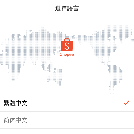
選擇語言
繁體中文
简体中文
頁面無法顯示