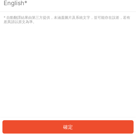
English*
發生錯誤！請登入並再試一次或回到主
頁。
* 自動翻譯結果由第三方提供，未涵蓋圖片及系統文字，並可能存在誤差，若有
差異請以原文為準。
登入
返回首頁
確定
ID: 409f659830c-7d47-4018-8389-1b2104d4dd91