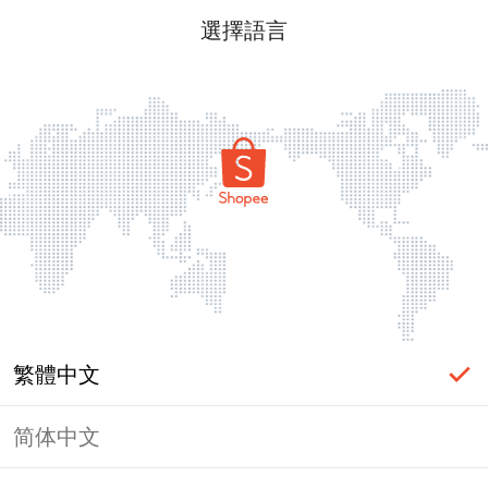
選擇語言
繁體中文
简体中文
頁面無法顯示