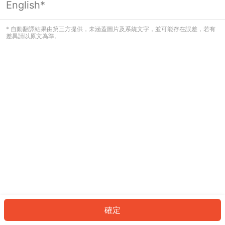
English*
發生錯誤！請登入並再試一次或回到主
頁。
* 自動翻譯結果由第三方提供，未涵蓋圖片及系統文字，並可能存在誤差，若有
差異請以原文為準。
登入
返回首頁
確定
ID: 714fed38ad1-65bf-4831-8d41-98f65956ad50