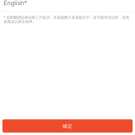
English*
發生錯誤！請登入並再試一次或回到主
頁。
* 自動翻譯結果由第三方提供，未涵蓋圖片及系統文字，並可能存在誤差，若有
差異請以原文為準。
登入
返回首頁
確定
ID: 323633fbfe5-7533-4151-87a9-150911c104bc