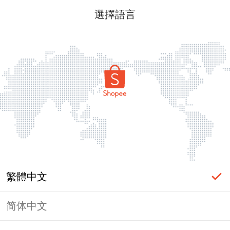
選擇語言
繁體中文
简体中文
頁面無法顯示