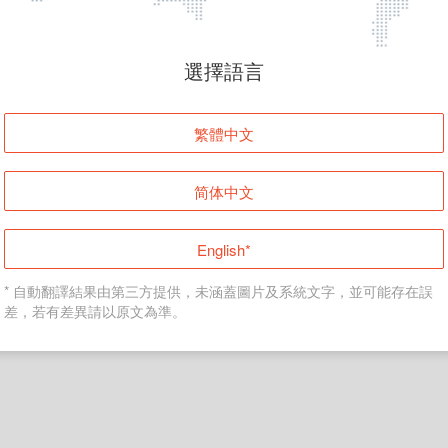
頁面無法顯示
選擇語言
發生錯誤！請登入並再試一次或回到主頁。
繁體中文
登入
简体中文
返回首頁
English*
* 自動翻譯結果由第三方提供，未涵蓋圖片及系統文字，並可能存在誤
差，若有差異請以原文為準。