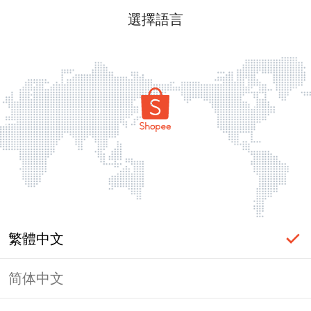
選擇語言
繁體中文
简体中文
頁面無法顯示