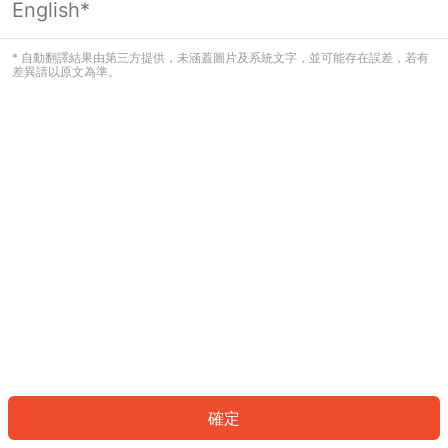
English*
發生錯誤！請登入並再試一次或回到主
頁。
* 自動翻譯結果由第三方提供，未涵蓋圖片及系統文字，並可能存在誤差，若有
差異請以原文為準。
登入
返回首頁
確定
ID: 8979745cc10-6a41-4ea6-bb5a-15a6475aff36